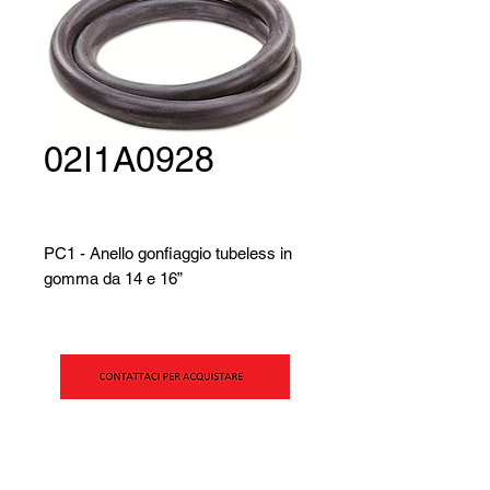
02I1A0928
PC1 - Anello gonfiaggio tubeless in
gomma da 14 e 16”
SIPAV S.r.l.