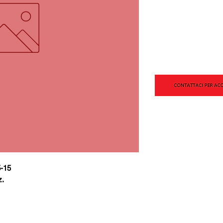
5-15
z.