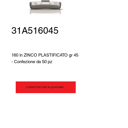
31A516045
160 in ZINCO PLASTIFICATO gr 45
- Confezione da 50 pz
SIPAV S.r.l.
Via Alfred Bernhard Nobel, 21
42124 - Reggio Emilia (RE)