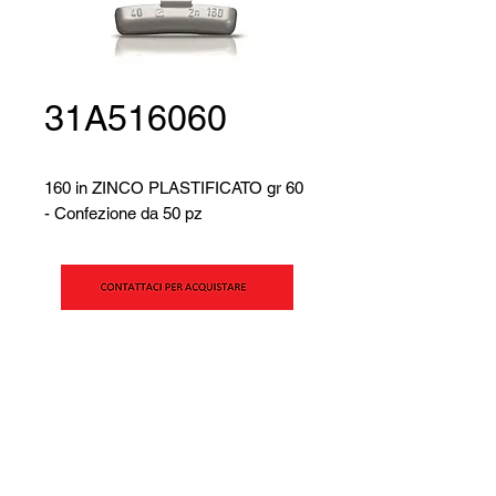
31A516060
160 in ZINCO PLASTIFICATO gr 60
- Confezione da 50 pz
SIPAV S.r.l.
Via Alfred Bernhard Nobel, 21
42124 - Reggio Emilia (RE)
P. IVA E CF:
00269990354