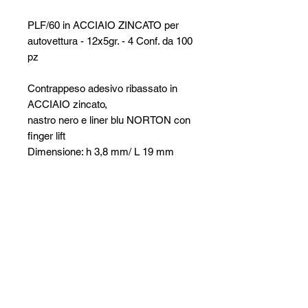
PLF/60 in ACCIAIO ZINCATO per
autovettura - 12x5gr. - 4 Conf. da 100
pz
Contrappeso adesivo ribassato in
ACCIAIO zincato,
nastro nero e liner blu NORTON con
finger lift
Dimensione: h 3,8 mm/ L 19 mm
Forma: 12x5 gr
SIPAV S.r.l.
Via Alfred Bernhard Nobel, 21
42124 - Reggio Emilia (RE)