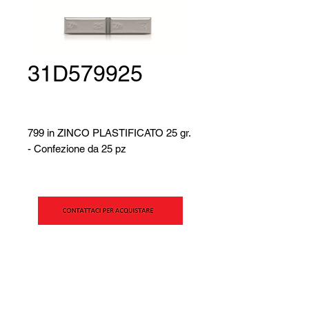
31D579925
799 in ZINCO PLASTIFICATO 25 gr.
- Confezione da 25 pz
SIPAV S.r.l.
Via Alfred Bernhard Nobel, 21
42124 - Reggio Emilia (RE)