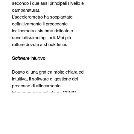
secondo i due assi principali (livello e
campanatura).
L’accelerometro ha soppiantato
definitivamente il precedente
inclinometro, sistema delicato e
sensibilissimo agli urti. Mai più
rotture dovute a shock fisici.
Software intuitivo
Dotato di una grafica molto chiara ed
intuitiva, il software di gestione del
processo di allineamento –
interamente progettato da CEMB –
guida l’operatore attraverso tutte le
fasi. Completo di funzione AUDIT
di diagnosi dei disturbi di guida,
conseguenti a misure fuori specifica,
per supportare la vendita del servizio
di regolazione.