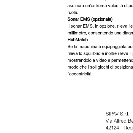
assicura un’estrema velocità di po
ruota.
Sonar EMS (opzionale)
Il sonar EMS, in opzione, rileva l’e
millimetro, consentendo una diagno
HubMatch
Se la macchina è equipaggiata co
rileva lo squilibrio e inoltre rileva
mostrandolo a video e permettendo
modo che i soli giochi di posizion
l’eccentricità.
SIPAV S.r.l.
Via Alfred 
42124 - Regg