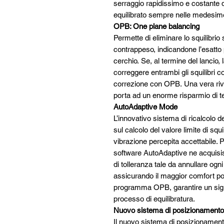
serraggio rapidissimo e costante de
equilibrato sempre nelle medesim
OPB: One plane balancing
Permette di eliminare lo squilibrio
contrappeso, indicandone l’esatto p
cerchio. Se, al termine del lancio,
correggere entrambi gli squilibri 
correzione con OPB. Una vera rivol
porta ad un enorme risparmio di te
AutoAdaptive Mode
L’innovativo sistema di ricalcolo 
sul calcolo del valore limite di sq
vibrazione percepita accettabile. Pe
software AutoAdaptive ne acquisisc
di tolleranza tale da annullare ogn
assicurando il maggior comfort pos
programma OPB, garantire un signi
processo di equilibratura.
Nuovo sistema di posizionamento
Il nuovo sistema di posizionament