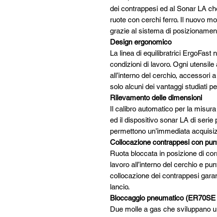
dei contrappesi ed al Sonar LA ch
ruote con cerchi ferro. Il nuovo m
grazie al sistema di posizionamen
Design ergonomico
La linea di equilibratrici ErgoFast 
condizioni di lavoro. Ogni utensile
all’interno del cerchio, accessori
solo alcuni dei vantaggi studiati per 
Rilevamento delle dimensioni
Il calibro automatico per la misura
ed il dispositivo sonar LA di serie
permettono un’immediata acquisizio
Collocazione contrappesi con pu
Ruota bloccata in posizione di corr
lavoro all’interno del cerchio e p
collocazione dei contrappesi garant
lancio.
Bloccaggio pneumatico (ER70SE
Due molle a gas che sviluppano u