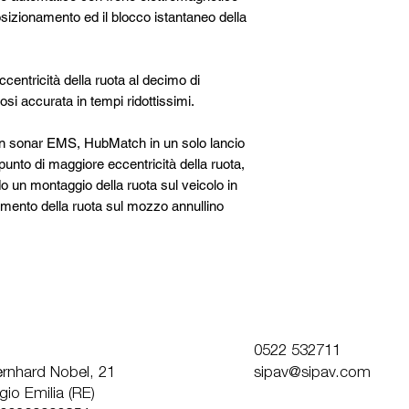
sizionamento ed il blocco istantaneo della
ccentricità della ruota al decimo di
si accurata in tempi ridottissimi.
n sonar EMS, HubMatch in un solo lancio
 il punto di maggiore eccentricità della ruota,
 un montaggio della ruota sul veicolo in
amento della ruota sul mozzo annullino
0522 532711
Bernhard Nobel, 21
sipav@sipav.com
io Emilia (RE)