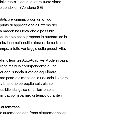
lle ruote. Il set di quattro ruote viene
e condizioni (Versione SE)
 statico e dinamico con un unico
unto di applicazione all’interno del
 la macchina rileva che è possibile
con un solo peso, propone in automatico la
uzione nell’equilibratura delle ruote che
mpo, a tutto vantaggio della produttività.
delle tolleranze AutoAdaptive Mode si basa
uilibrio residuo corrispondente a una
r ogni singola ruota da equilibrare, il
e peso e dimensioni e ricalcola il valore
i vibrazione percepita sul volante
sibile alla guida e, unitamente al
ficativo risparmio di tempo durante il
 automatico
o automatico con freno elettromagnetico