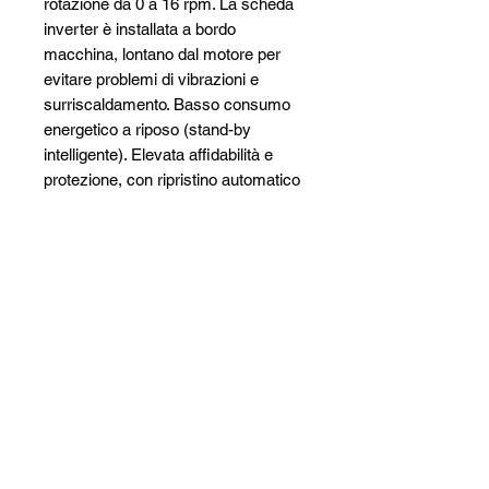
rotazione da 0 a 16 rpm. La scheda
inverter è installata a bordo
macchina, lontano dal motore per
evitare problemi di vibrazioni e
surriscaldamento. Basso consumo
energetico a riposo (stand-by
intelligente). Elevata affidabilità e
protezione, con ripristino automatico
dell’allarme che porta il pedale in
posizione di riposo (non è richiesta
alcuna interruzione di corrente).
Assicura un basso consumo
energetico in condizione di riposo
(stand-by intelligente). Il consumo
nominale si ha solo in fase di utilizzo.
Comandi semplici ed intuitivi
Console comandi multifunzione
intuitiva e completa per azionare
facilmente tutti gli strumenti di lavoro.