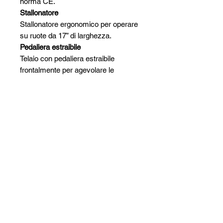
norma CE.
Stallonatore
Stallonatore ergonomico per operare
su ruote da 17” di larghezza.
Pedaliera estraibile
Telaio con pedaliera estraibile
frontalmente per agevolare le
operazioni di manutenzione.
Pedali posizionati sulla stessa linea
(inclusa rotazione).
Versione TI (opzionale)
Versione dotata di efficace sistema
di gonfiaggio tubeless incorporato
nelle griffe per l’intallonamento dello
pneumatico.
Kit industria 4.0 (opzionale)
Il Kit industria 4.0 consente
all’operatore di pianificare facilmente
l’attività quotidiana o settimanale
della propria officina, tramite