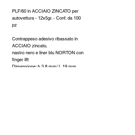
PLF/60 in ACCIAIO ZINCATO per
autovettura - 12x5gr. - Conf. da 100
pz
Contrappeso adesivo ribassato in
ACCIAIO zincato,
nastro nero e liner blu NORTON con
finger lift
Dimensione: h 3,8 mm/ L 19 mm
Forma: 12x5 gr
SIPAV Srl
Via Alfred Bernhard Nobel, 21
42124 - Reggio Emilia (RE)