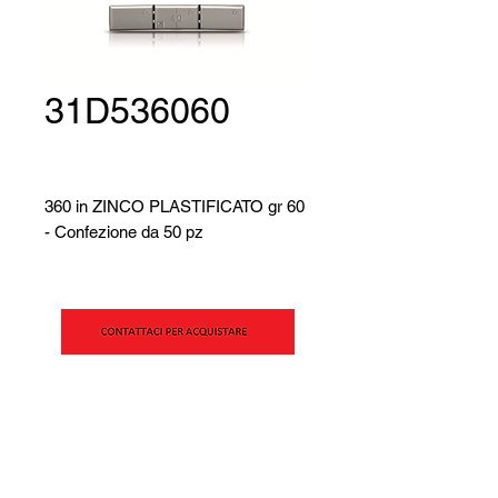
31D536060
360 in ZINCO PLASTIFICATO gr 60
- Confezione da 50 pz
SIPAV Srl
Via Alfred Bernhard Nobel, 21
42124 - Reggio Emilia (RE)
VAT No. AND CF:
00269990354