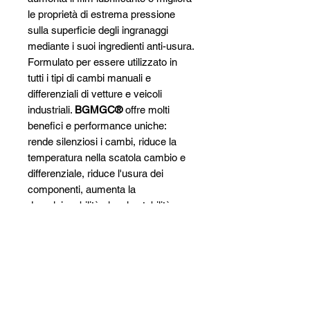
le proprietà di estrema pressione
sulla superficie degli ingranaggi
mediante i suoi ingredienti anti-usura.
Formulato per essere utilizzato in
tutti i tipi di cambi manuali e
differenziali di vetture e veicoli
industriali.
BGMGC®
offre molti
benefici e performance uniche:
rende silenziosi i cambi, riduce la
temperatura nella scatola cambio e
differenziale, riduce l'usura dei
componenti, aumenta la
demulsionabilità,elevala stabilità
termica del lubrificante, taglia i costi
di manutenzione.