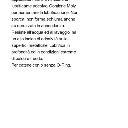
lubrificante adesivo. Contiene Moly
per aumentare la lubrificazione. Non
sporca, non forma schiuma anche
se spruzzato in abbondanza.
Resiste all'acqua ed al lavaggio, ha
un alto indice di adesività sulle
superfici metalliche. Lubrifica in
profondità ed in condizioni estreme
di caldo e freddo.
Per catene con o senza O-Ring.
Ideale per catene di muletti e catene
con elevata rotazione.
SIPAV Srl
Via Alfred Bernhard Nobel, 21