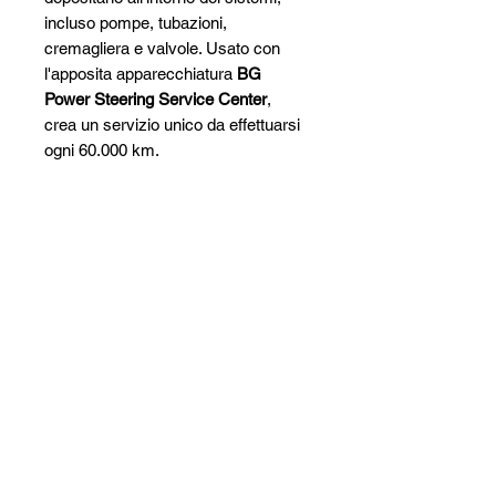
incluso pompe, tubazioni,
cremagliera e valvole. Usato con
l'apposita apparecchiatura
BG
Power Steering Service Center
,
crea un servizio unico da effettuarsi
ogni 60.000 km.
SIPAV Srl
Via Alfred Bernhard Nobel, 21
42124 - Reggio Emilia (RE)
VAT No. AND CF:
00269990354
0522 532711
sipav@sipav.com